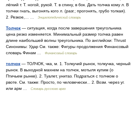
лёгкий т. Т. ногой, рукой. Т. в спину, в бок. Дать толчка кому л. В
толчки гнать, выгонять кого л. (разг.; прогонять, грубо толкая).
2. Резкое,… …
Энциклопедический словарь
Толчок
— ситуация, когда после завершения треугольника
цена резко изменяется. Минимальный размер толчка равен
длине наибольшей волны треугольника. По английски: Thrust
Синонимы: Удар См. также: Фигуры продолжения Финансовый
словарь Финам …
Финансовый словарь
толчок
— ТОЛЧОК, чка, м. 1. Толкучий рынок, толкучка, черный
рынок. В выходной махнем на толчок, мотыля купим (о
Птичьем рынке). 2. Туалет, унитаз. Подраться с толчком о
рвоте. См. также: Просто, по человечески... 2. Возм. через уг.
или арм …
Словарь русского арго