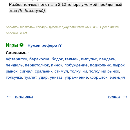
Разбег, толчок, полет… и 2.12 теперь уже мой пройденный
этап
(В. Высоцкий)
.
Большой толковый словарь русских существительных. АСТ-Пресс Книга
.
Бабенко
.
2009
.
Игры ⚽
Нужен реферат?
Синонимы
:
афтершток
,
барахолка
,
бодок
,
гальюн
,
импульс
,
пендаль
,
пендюль
,
первотолчок
,
пинок
,
побуждение
,
поджопник
,
пырок
,
рынок
,
сигнал
,
сральник
,
стимул
,
толкучий
,
толкучий рынок
,
толкучка
,
туалет
,
удар
,
унитаз
,
упражнение
,
форшток
,
эйекция
толстовка
толща