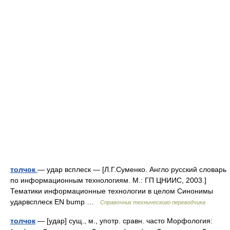
толчок
— удар всплеск — [Л.Г.Суменко. Англо русский словарь
по информационным технологиям. М.: ГП ЦНИИС, 2003.]
Тематики информационные технологии в целом Синонимы
ударвсплеск EN bump …
Справочник технического переводчика
толчок
— [удар] сущ., м., употр. сравн. часто Морфология: