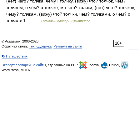
(нет) чего? толчка, чему? толчку, (вижу) что? толчок, чем?
толчком, о чём? о толчке; мн. что? толчки, (нет) чего? толчков,
чему? толчкам, (вижу) что? толчки, чем? толчками, о чём? о
толчках 1.… …
Толковый словарь Дмитриева
© Академик, 2000-2026
18+
Обратная связь:
Техподдержка
,
Реклама на сайте
👣 Путешествия
Экспорт словарей на сайты
, сделанные на PHP,
Joomla,
Drupal,
WordPress, MODx.