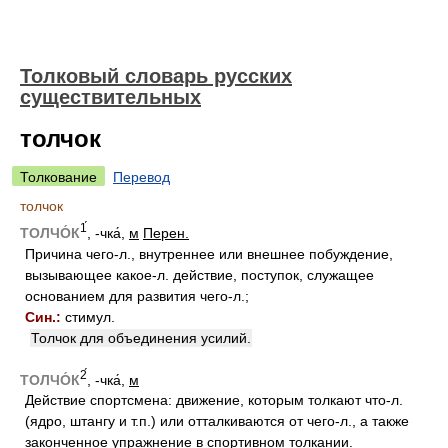
Толковый словарь русских
существительных
толчок
Толкование
Перевод
толчок
1́
ТОЛЧО́К
, -чка́,
м
Перен.
Причина чего-л., внутреннее или внешнее побуждение,
вызывающее какое-л. действие, поступок, служащее
основанием для развития чего-л.;
Син.:
стимул.
Толчок для объединения усилий.
2́
ТОЛЧО́К
, -чка́,
м
Действие спортсмена: движение, которым толкают что-л.
(ядро, штангу и т.п.) или отталкиваются от чего-л., а также
законченное упражнение в спортивном толкании.